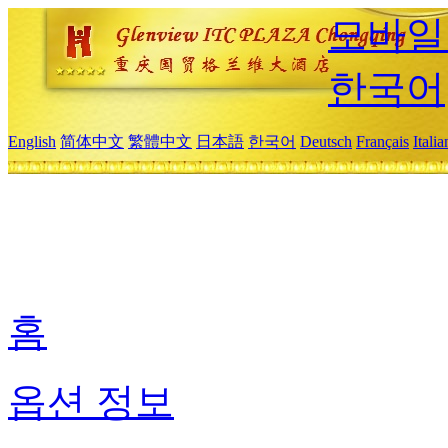
모바일
한국어
English
简体中文
繁體中文
日本語
한국어
Deutsch
Français
Itali
홈
옵션 정보