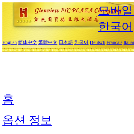
모바일
한국어
English
简体中文
繁體中文
日本語
한국어
Deutsch
Français
Itali
홈
옵션 정보