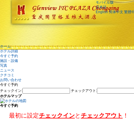
モバイル版
日本語
English
简体中文
繁體
ホーム
ホテル詳細
今すぐ予約
施設・設備
写真
ニュース
クチコミ
お問い合わせ
今すぐ予約
チェックイン:
チェックアウト:
ホテルマップ
今すぐ予約
最初に設定
チェックイン
と
チェックアウト
！