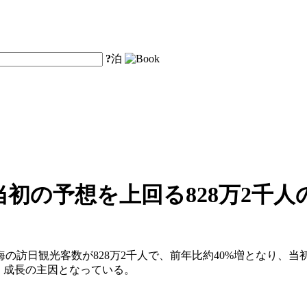
?
泊
当初の予想を上回る828万2千
の上海の訪日観光客数が828万2千人で、前年比約40%増となり、
り、成長の主因となっている。