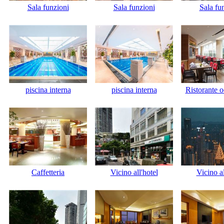
Sala funzioni
Sala funzioni
Sala fu
piscina interna
piscina interna
Ristorante o
Caffetteria
Vicino all'hotel
Vicino al