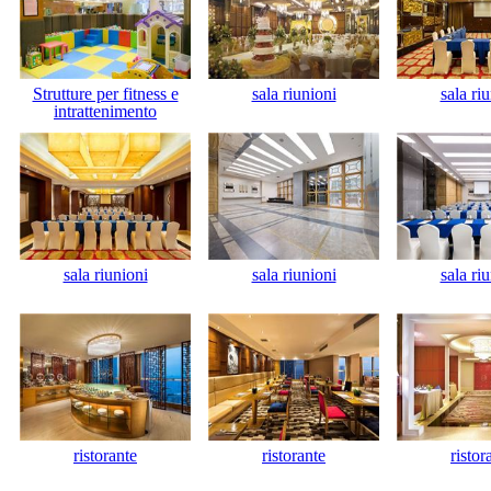
Strutture per fitness e
sala riunioni
sala ri
intrattenimento
sala riunioni
sala riunioni
sala ri
ristorante
ristorante
ristor