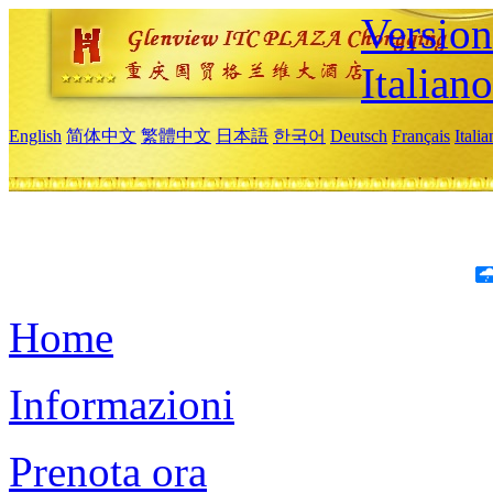
Version
Italiano
English
简体中文
繁體中文
日本語
한국어
Deutsch
Français
Itali
Home
Informazioni
Prenota ora