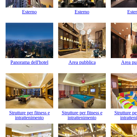
Esterno
Esterno
Este
Panorama dell'hotel
Area pubblica
Area pu
Strutture per fitness e
Strutture per fitness e
Strutture pe
intrattenimento
intrattenimento
intratte