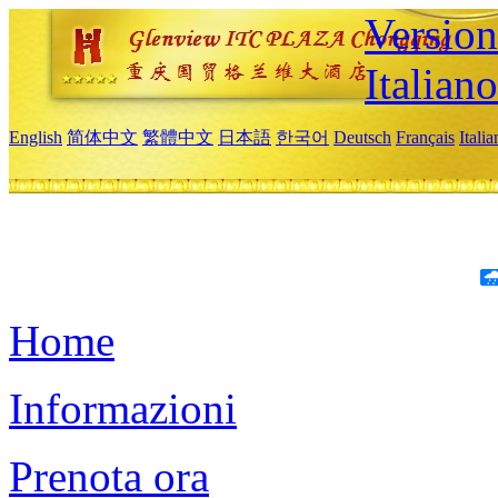
Version
Italiano
English
简体中文
繁體中文
日本語
한국어
Deutsch
Français
Itali
Home
Informazioni
Prenota ora