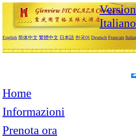
Version
Italiano
English
简体中文
繁體中文
日本語
한국어
Deutsch
Français
Itali
Home
Informazioni
Prenota ora