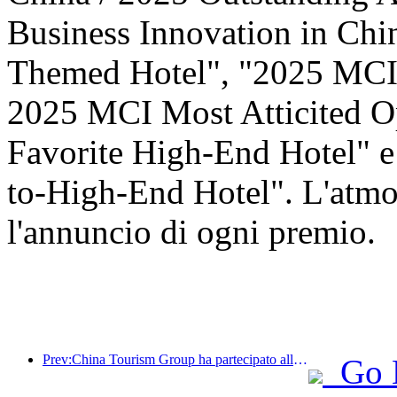
Business Innovation in Ch
Themed Hotel", "2025 MCI 
2025 MCI Most Atticited O
Favorite High-End Hotel" 
to-High-End Hotel". L'atmos
l'annuncio di ogni premio.
Prev:China Tourism Group ha partecipato alla China International Import Expo per otto anni consecutivi, firmando contratti per un valore di oltre 1 miliardo di dollari.
Go 