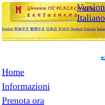
Version
Italiano
English
简体中文
繁體中文
日本語
한국어
Deutsch
Français
Itali
Home
Informazioni
Prenota ora