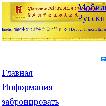
Мобиль
Русски
English
简体中文
繁體中文
日本語
한국어
Deutsch
Français
Itali
Главная
Информация
забронировать