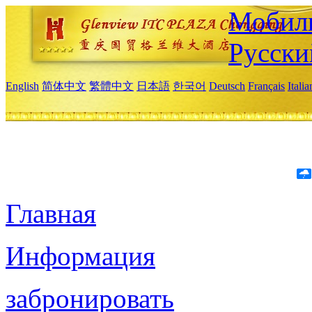
Мобиль
Русски
English
简体中文
繁體中文
日本語
한국어
Deutsch
Français
Itali
Главная
Информация
забронировать