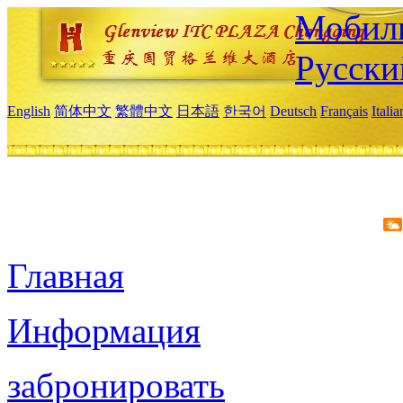
Мобиль
Русски
English
简体中文
繁體中文
日本語
한국어
Deutsch
Français
Itali
Главная
Информация
забронировать