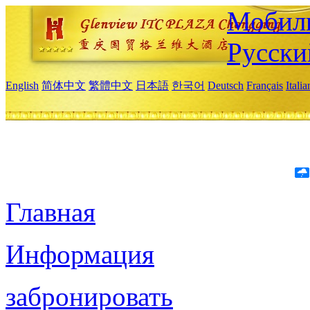
Мобиль
Русски
English
简体中文
繁體中文
日本語
한국어
Deutsch
Français
Itali
Главная
Информация
забронировать