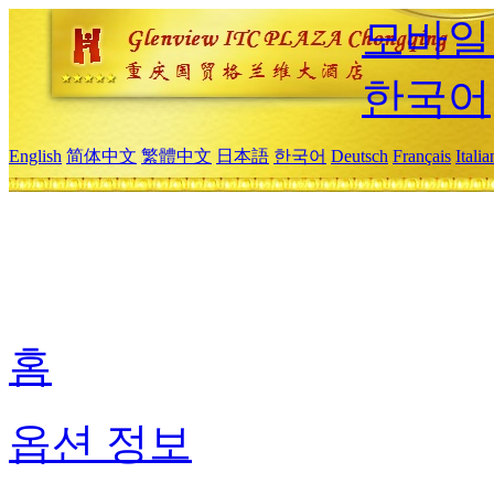
모바일
한국어
English
简体中文
繁體中文
日本語
한국어
Deutsch
Français
Itali
홈
옵션 정보