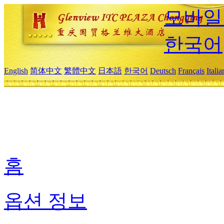
모바일
한국어
English
简体中文
繁體中文
日本語
한국어
Deutsch
Français
Itali
홈
옵션 정보