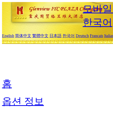
모바일
한국어
English
简体中文
繁體中文
日本語
한국어
Deutsch
Français
Itali
홈
옵션 정보