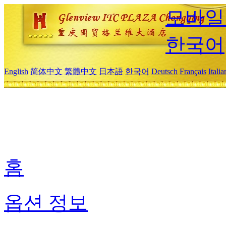
모바일
한국어
English
简体中文
繁體中文
日本語
한국어
Deutsch
Français
Itali
홈
옵션 정보