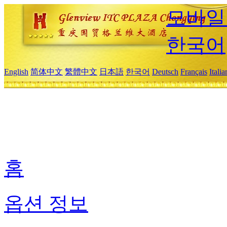
모바일
한국어
English
简体中文
繁體中文
日本語
한국어
Deutsch
Français
Itali
홈
옵션 정보