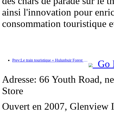
des chars de parade sur le t
ainsi l'innovation pour enri
consommation touristique et
Prev:Le train touristique « Hulunbuir Forest Rendezvous - Daxinganling Express - Starlight Train - Tianyi Journey » effectue son voyage inaugural.
Go 
Adresse: 66 Youth Road, n
Store
Ouvert en 2007, Glenview 