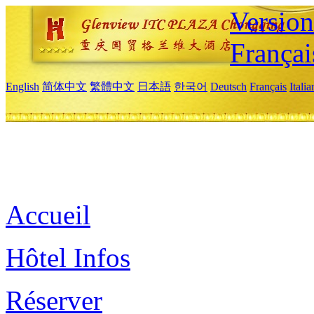
Versio
Françai
English
简体中文
繁體中文
日本語
한국어
Deutsch
Français
Itali
Accueil
Hôtel Infos
Réserver