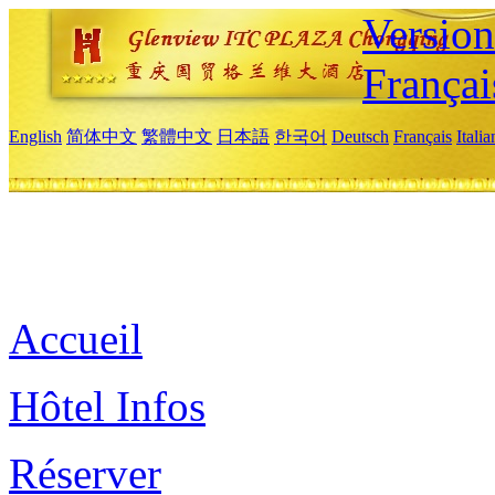
Versio
Françai
English
简体中文
繁體中文
日本語
한국어
Deutsch
Français
Itali
Accueil
Hôtel Infos
Réserver