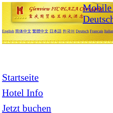
Mobile 
Deutsc
English
简体中文
繁體中文
日本語
한국어
Deutsch
Français
Itali
Startseite
Hotel Info
Jetzt buchen