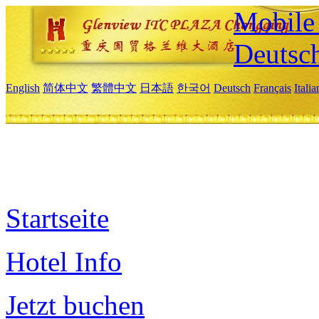
Mobile 
Deutsc
English
简体中文
繁體中文
日本語
한국어
Deutsch
Français
Itali
Startseite
Hotel Info
Jetzt buchen