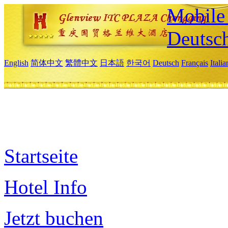
Mobile 
Deutsc
English
简体中文
繁體中文
日本語
한국어
Deutsch
Français
Itali
Startseite
Hotel Info
Jetzt buchen