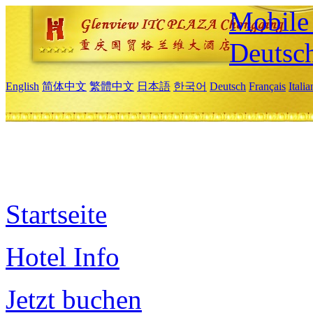
Mobile 
Deutsc
English
简体中文
繁體中文
日本語
한국어
Deutsch
Français
Itali
Startseite
Hotel Info
Jetzt buchen