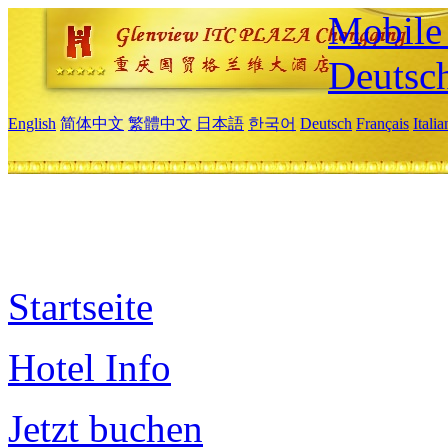
Mobile 
Deutsc
English
简体中文
繁體中文
日本語
한국어
Deutsch
Français
Itali
Startseite
Hotel Info
Jetzt buchen